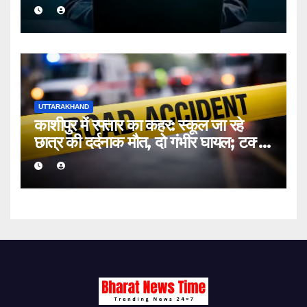
बुजुर्ग से ठगे ₹13 लाख
UTTARAKHAND
काशीपुर में रफ्तार का कहर: स्कूल जा रहे
छात्र की दर्दनाक मौत, दो गंभीर घायल; टक्कर
मारकर चालक फरार