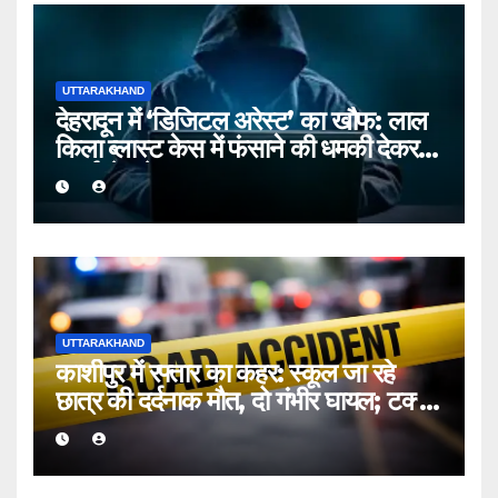
UTTARAKHAND
देहरादून में ‘डिजिटल अरेस्ट’ का खौफ: लाल
किला ब्लास्ट केस में फंसाने की धमकी देकर
बुजुर्ग से ठगे ₹13 लाख
UTTARAKHAND
काशीपुर में रफ्तार का कहर: स्कूल जा रहे
छात्र की दर्दनाक मौत, दो गंभीर घायल; टक्कर
मारकर चालक फरार