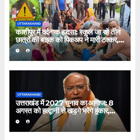
UTTARAKHAND
काशीपुर में दर्दनाक हादसा: स्कूल जा रहे तीन
छात्रों की बाइक को पिकअप ने मारी टक्कर,
एक की मौत, दो घायल
UTTARAKHAND
उत्तराखंड में 2027 चुनाव का आगाज: 8
अगस्त को हल्द्वानी से खड़गे भरेंगे हुंकार,
कांग्रेस का शक्ति प्रदर्शन