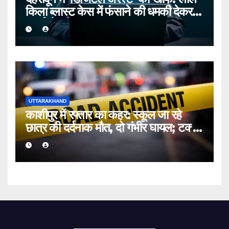
किला ब्लास्ट केस में फंसाने की धमकी देकर
बुजुर्ग से ठगे ₹13 लाख
UTTARAKHAND
काशीपुर में रफ्तार का कहर: स्कूल जा रहे
छात्र की दर्दनाक मौत, दो गंभीर घायल; टक्कर
मारकर चालक फरार