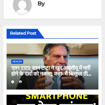
By
Related Post
HEALTH
रतन टाटा: रतन टाटा ने खुद आईसीयू में भर्ती
होने के दावों को नकारा; कहा- मैं बिल्कुल ठीक
हूं, गलत जानकारी न फैलाएं