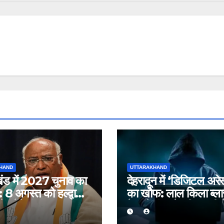
HAND
UTTARAKHAND
खंड में 2027 चुनाव का
देहरादून में ‘डिजिटल अरेस
8 अगस्त को हल्द्वानी
का खौफ: लाल किला ब्ला
े भरेंगे हुंकार, कांग्रेस
केस में फंसाने की धमकी 
ति प्रदर्शन
बुजुर्ग से ठगे ₹13 लाख