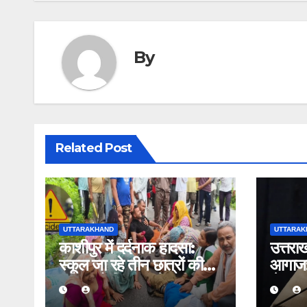
By
Related Post
UTTARAKHAND
UTTARAK
काशीपुर में दर्दनाक हादसा:
उत्तरा
स्कूल जा रहे तीन छात्रों की
आगाज: 
बाइक को पिकअप ने मारी
से खड़ग
टक्कर, एक की मौत, दो घायल
का शक्