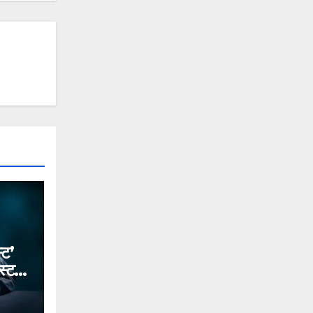
्ट’
स्ट
देकर