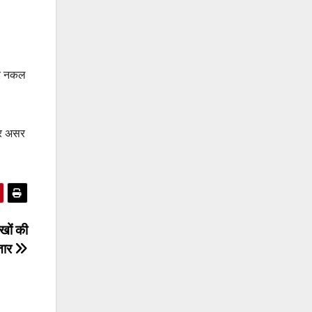
 और नकल
पर असर
खों की
तार