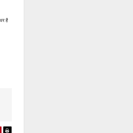
िर है