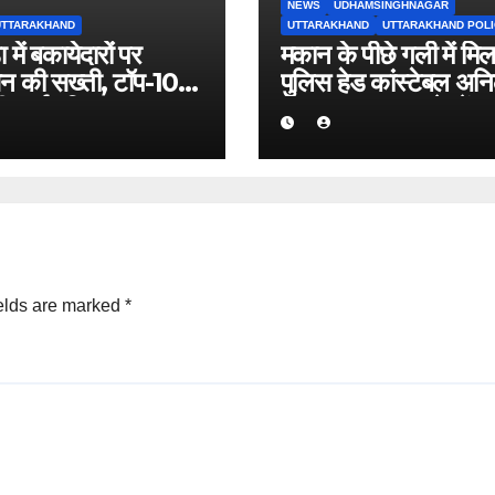
NEWS
UDHAMSINGHNAGAR
UTTARAKHAND
UTTARAKHAND
UTTARAKHAND POLI
ा में बकायेदारों पर
मकान के पीछे गली में मिल
न की सख्ती, टॉप-10
पुलिस हेड कांस्टेबल अन
ची सार्वजनिक एक लाख
रावत का शव, इलाके में म
क बकाया वालों के नाम-
हड़कंप।
्पा, राजस्व वसूली
न तेज
elds are marked
*