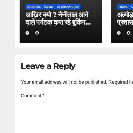
NAINITAL
NEWS
UTTARAKHAND
NEWS
आख़िर क्यो ? नैनीताल आने
अल्मोड़
वाले पर्यटक करा रहे बुकिंग
प्रशास
कैसिंल” पढिये क्या है पूरा
की सू
मामला।
से अधि
पते चस
अभिया
Leave a Reply
Your email address will not be published.
Required fi
Comment
*