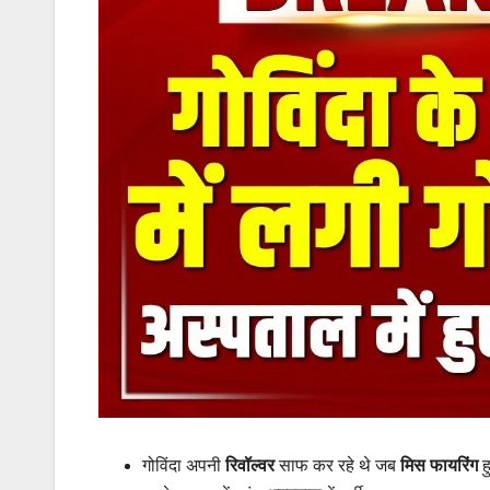
गोविंदा अपनी
रिवॉल्वर
साफ कर रहे थे जब
मिस फायरिंग
ह