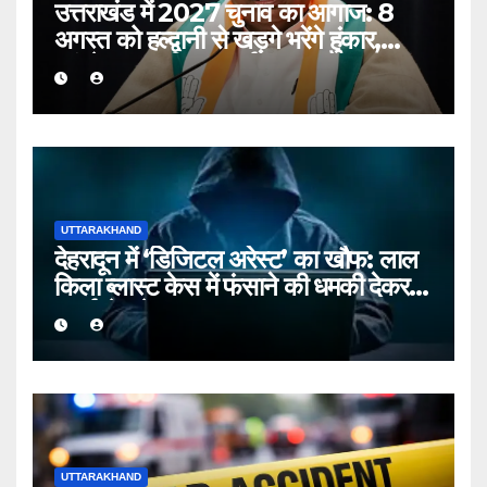
उत्तराखंड में 2027 चुनाव का आगाज: 8
अगस्त को हल्द्वानी से खड़गे भरेंगे हुंकार,
कांग्रेस का शक्ति प्रदर्शन
UTTARAKHAND
देहरादून में ‘डिजिटल अरेस्ट’ का खौफ: लाल
किला ब्लास्ट केस में फंसाने की धमकी देकर
बुजुर्ग से ठगे ₹13 लाख
UTTARAKHAND