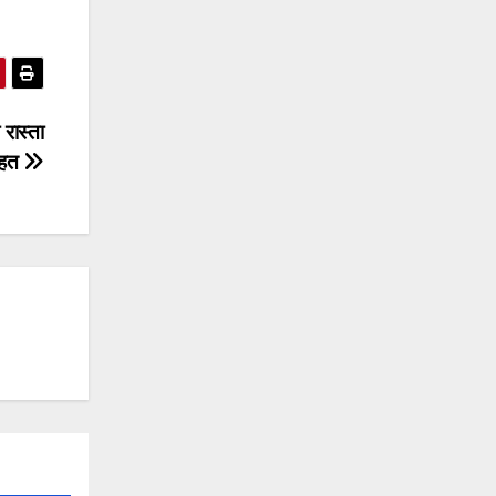
 रास्ता
ाहत