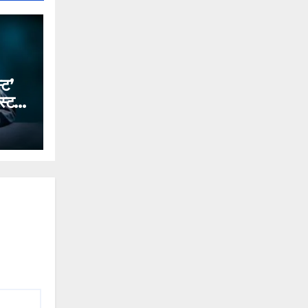
्ट’
स्ट
देकर