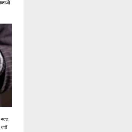
िकताओं
 स्वतः
्षों