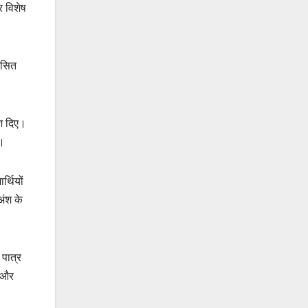
र विशेष
िकसित
ेश दिए।
ै।
्थियों
अंश के
 पात्र
ै और