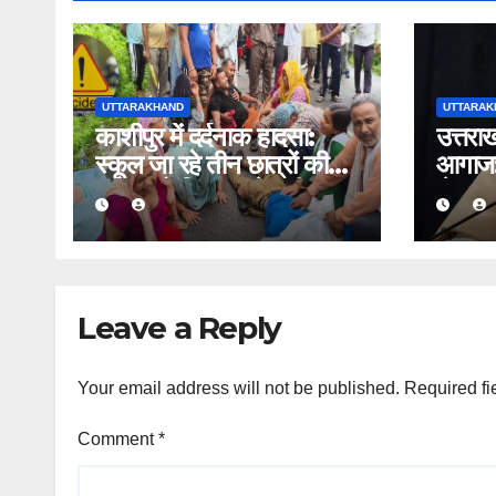
UTTARAKHAND
UTTARAK
काशीपुर में दर्दनाक हादसा:
उत्तरा
स्कूल जा रहे तीन छात्रों की
आगाज: 
बाइक को पिकअप ने मारी
से खड़ग
टक्कर, एक की मौत, दो घायल
का शक्
Leave a Reply
Your email address will not be published.
Required fi
Comment
*