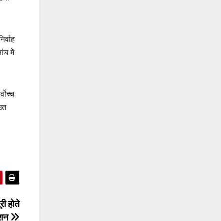
िर्वाह
ंच में
्वोच्च
ख्त
ी होते
ेंशन