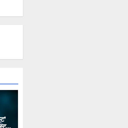
्ट’
स्ट