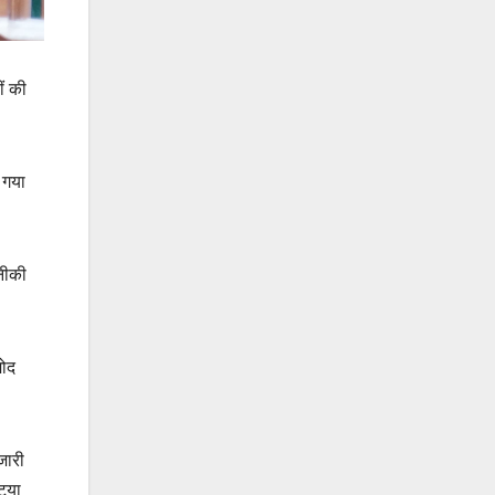
ीं की
 गया
नीकी
मोद
जारी
्टया