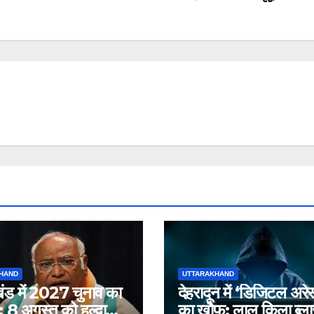
HAND
UTTARAKHAND
खंड में 2027 चुनाव का
देहरादून में ‘डिजिटल अरेस
8 अगस्त को हल्द्वानी
का खौफ: लाल किला ब्ला