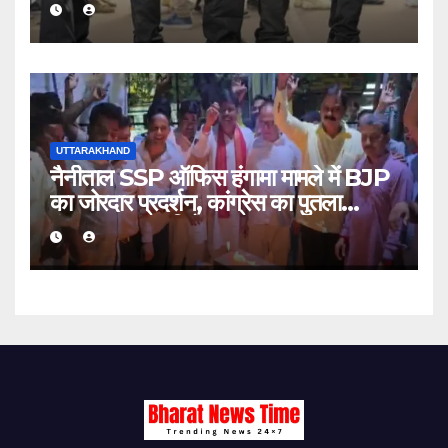
मेले
UTTARAKHAND
नैनीताल SSP ऑफिस हंगामा मामले में BJP
का जोरदार प्रदर्शन, कांग्रेस का पुतला
फूंककर जताया विरोध