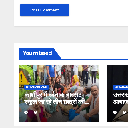
You missed
UTTARAKHAND
UTTARA
काशीपुर में दर्दनाक हादसा:
उत्तरा
स्कूल जा रहे तीन छात्रों की
आगाज: 
बाइक को पिकअप ने मारी
से खड़ग
टक्कर, एक की मौत, दो घायल
का शक्