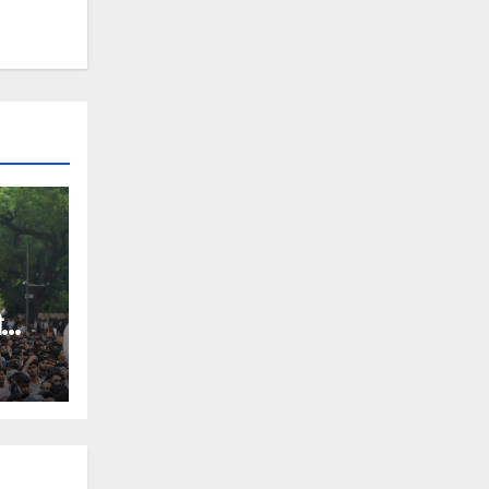
ी
ट गन