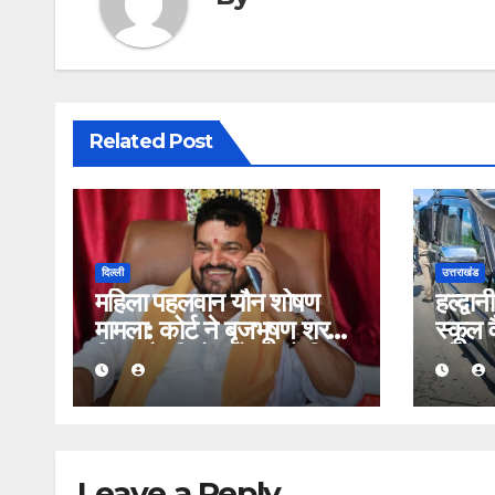
Related Post
दिल्ली
उत्तराखंड
महिला पहलवान यौन शोषण
हल्द्वा
मामला: कोर्ट ने बृजभूषण शरण
स्कूल 
सिंह और विनोद तोमर को किया
जोरदार
बरी
Leave a Reply