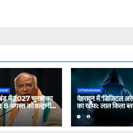
KHAND
UTTARAKHAND
खंड में 2027 चुनाव का
देहरादून में ‘डिजिटल अरे
8 अगस्त को हल्द्वानी
का खौफ: लाल किला ब्ला
े भरेंगे हुंकार, कांग्रेस
केस में फंसाने की धमकी
ति प्रदर्शन
बुजुर्ग से ठगे ₹13 लाख