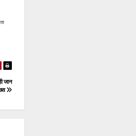
ेता
ही जान
शख्स