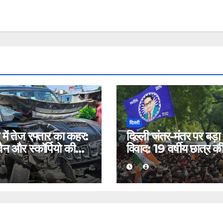
दिल्ली
नी में तेज रफ्तार का कहर:
दिल्ली जंतर-मंतर पर बड़ा
वैन और स्कॉर्पियो की
विवाद: 19 वर्षीय छात्र क
 भिड़ंत, बड़ा हादसा टला
आंख पर गंभीर चोट, पैले
के आरोपों पर मचा बवाल