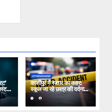
UTTARAKHAND
स्ट’
काशीपुर में रफ्तार का कहर:
स्ट
स्कूल जा रहे छात्र की दर्दनाक
 देकर
मौत, दो गंभीर घायल; टक्कर
मारकर चालक फरार