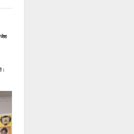
ाजेश
 है।