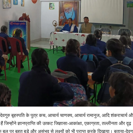
 देवगुरु बृहस्पति के पुत्र कच, आचार्य चाणक्य, आचार्य रामानुज, आदि शंकराचार्य 
ं जिन्होंने ज्ञानप्राप्ति की उत्कट जिज्ञासा-आकांक्षा, एकाग्रता, तल्लीनता और दृढ़
ल पर बहुत बड़े और असंभव से लक्ष्यों को भी प्राप्त करके दिखाया। बताया-देवगुर