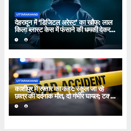
UTTARAKHAND
देहरादून में ‘डिजिटल अरेस्ट’ का खौफ: लाल
किला ब्लास्ट केस में फंसाने की धमकी देकर
बुजुर्ग से ठगे ₹13 लाख
UTTARAKHAND
काशीपुर में रफ्तार का कहर: स्कूल जा रहे
छात्र की दर्दनाक मौत, दो गंभीर घायल; टक्कर
मारकर चालक फरार