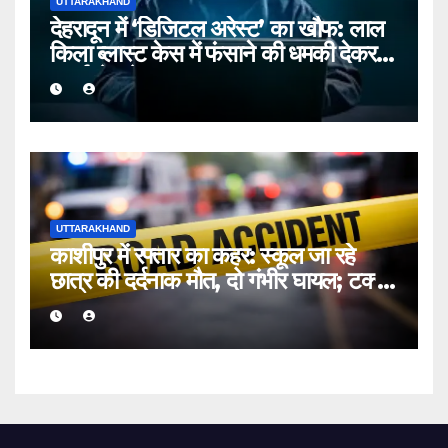
UTTARAKHAND
देहरादून में ‘डिजिटल अरेस्ट’ का खौफ: लाल
किला ब्लास्ट केस में फंसाने की धमकी देकर
बुजुर्ग से ठगे ₹13 लाख
UTTARAKHAND
काशीपुर में रफ्तार का कहर: स्कूल जा रहे
छात्र की दर्दनाक मौत, दो गंभीर घायल; टक्कर
मारकर चालक फरार