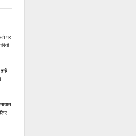
ेसवे पर
ारियों
्हें
ो
ातायात
 लिए