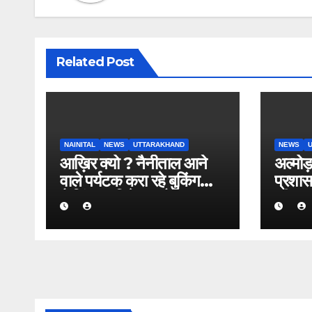
Related Post
NAINITAL
NEWS
UTTARAKHAND
NEWS
आख़िर क्यो ? नैनीताल आने
अल्मोड़
वाले पर्यटक करा रहे बुकिंग
प्रशास
कैसिंल” पढिये क्या है पूरा
की सू
मामला।
से अधि
पते चस
अभिया