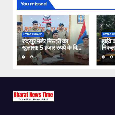
You missed
UTTARAKHAND
UTTARA
रुद्रपुर मर्डर मिस्ट्री का
हाईवे 
खुलासा: 5 हजार रुपये के विवाद
निकला 
में दोस्त बना कातिल, CCTV
बुलडोज
और पोस्टमार्टम रिपोर्ट से खुली
दुकानद
परतें