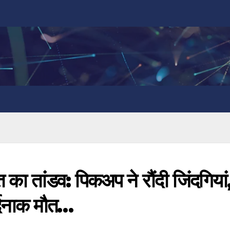
ौत का तांडव: पिकअप ने रौंदी जिंदगियां
र्दनाक मौत…