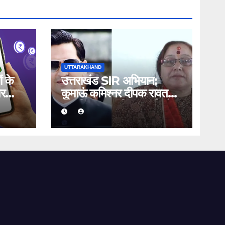
UTTARAKHAND
ं के
उत्तराखंड SIR अभियान:
पर
कुमाऊं कमिश्नर दीपक रावत
ंका,
और विधायक सरिता आर्या को
भी मिला नोटिस, जानिए क्यों
भेजी गई सूचना