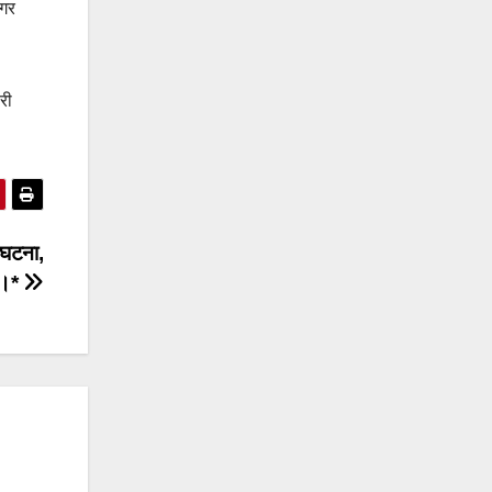
मगर
री
ी घटना,
ज।*