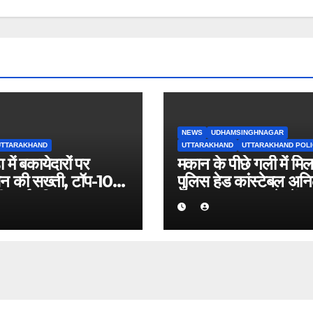
NEWS
UDHAMSINGHNAGAR
UTTARAKHAND
UTTARAKHAND
UTTARAKHAND POLI
ा में बकायेदारों पर
मकान के पीछे गली में मिल
न की सख्ती, टॉप-10
पुलिस हेड कांस्टेबल अन
ची सार्वजनिक एक लाख
रावत का शव, इलाके में म
क बकाया वालों के नाम-
हड़कंप।
्पा, राजस्व वसूली
न तेज