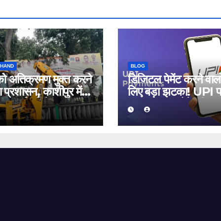
KHAND
BLOG
को अतिक्रमण मुक्त करने
डिजिटल पेमेंट करने वालो
प्रशासन, काशीपुर में
लिए बड़ा झटका! UPI 
र कार्रवाई से 56
MDR लागू होने की आश
ार प्रभावित
जानिए क्या होगा असर