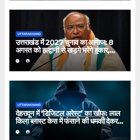
UTTARAKHAND
उत्तराखंड में 2027 चुनाव का आगाज: 8
अगस्त को हल्द्वानी से खड़गे भरेंगे हुंकार,
कांग्रेस का शक्ति प्रदर्शन
UTTARAKHAND
देहरादून में ‘डिजिटल अरेस्ट’ का खौफ: लाल
किला ब्लास्ट केस में फंसाने की धमकी देकर
बुजुर्ग से ठगे ₹13 लाख