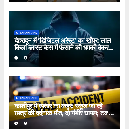
UTTARAKHAND
देहरादून में ‘डिजिटल अरेस्ट’ का खौफ: लाल
किला ब्लास्ट केस में फंसाने की धमकी देकर
बुजुर्ग से ठगे ₹13 लाख
UTTARAKHAND
काशीपुर में रफ्तार का कहर: स्कूल जा रहे
छात्र की दर्दनाक मौत, दो गंभीर घायल; टक्कर
मारकर चालक फरार