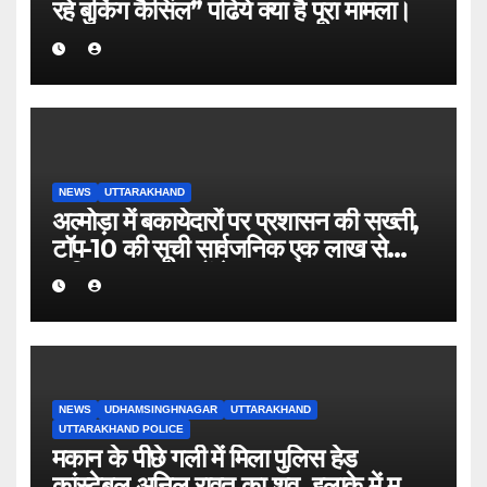
रहे बुकिंग कैसिंल” पढिये क्या है पूरा मामला।
NEWS
UTTARAKHAND
अल्मोड़ा में बकायेदारों पर प्रशासन की सख्ती,
टॉप-10 की सूची सार्वजनिक एक लाख से
अधिक बकाया वालों के नाम-पते चस्पा, राजस्व
वसूली अभियान तेज
NEWS
UDHAMSINGHNAGAR
UTTARAKHAND
UTTARAKHAND POLICE
मकान के पीछे गली में मिला पुलिस हेड
कांस्टेबल अनिल रावत का शव, इलाके में मचा