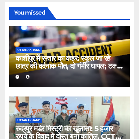
You missed
UTTARAKHAND
काशीपुर में रफ्तार का कहर: स्कूल जा रहे
छात्र की दर्दनाक मौत, दो गंभीर घायल; टक्कर
मारकर चालक फरार
UTTARAKHAND
रुद्रपुर मर्डर मिस्ट्री का खुलासा: 5 हजार
रुपये के विवाद में दोस्त बना कातिल, CCTV