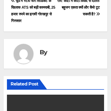
Post
यूपी में स्टांप पेपर सिंडिकेट के
राय: कोटा में कोटा विवाद से दलित-
खिलाफ ATS को बड़ी कामयाबी, 25
बहुजन एकता क्यों और कैसे टूट
navigation
हजार रुपये का इनामी गोरखपुर से
सकती है?
गिरफ्तार
By
Related Post