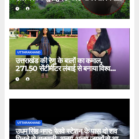
के निशान; मानसून ने रोका काम
UTTARAKHAND
उत्तराखंड की रेणु के बालों का कमाल,
271.50 सेंटीमीटर लंबाई से बनाया विश्व
रिकॉर्ड
UTTARAKHAND
उधम सिंह नगर: रेलवे स्टेशन के पास दो शव
मिलने से सनसनी, अलग-अलग जगहों से आए