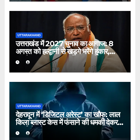
UTTARAKHAND
उत्तराखंड में 2027 चुनाव का आगाज: 8
अगस्त को हल्द्वानी से खड़गे भरेंगे हुंकार,
कांग्रेस का शक्ति प्रदर्शन
UTTARAKHAND
देहरादून में ‘डिजिटल अरेस्ट’ का खौफ: लाल
किला ब्लास्ट केस में फंसाने की धमकी देकर
बुजुर्ग से ठगे ₹13 लाख