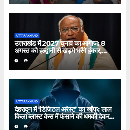
UTTARAKHAND
उत्तराखंड में 2027 चुनाव का आगाज: 8
अगस्त को हल्द्वानी से खड़गे भरेंगे हुंकार,
कांग्रेस का शक्ति प्रदर्शन
UTTARAKHAND
देहरादून में ‘डिजिटल अरेस्ट’ का खौफ: लाल
किला ब्लास्ट केस में फंसाने की धमकी देकर
बुजुर्ग से ठगे ₹13 लाख