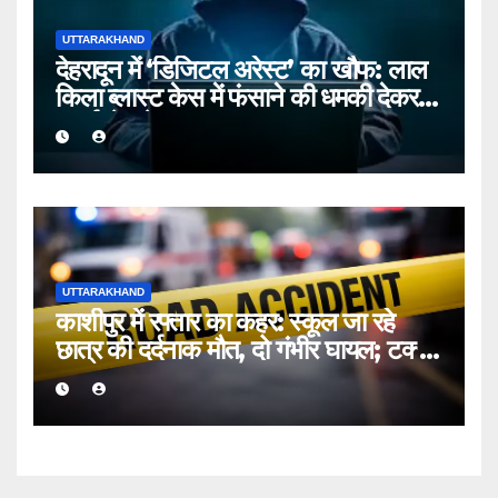
UTTARAKHAND
देहरादून में ‘डिजिटल अरेस्ट’ का खौफ: लाल
किला ब्लास्ट केस में फंसाने की धमकी देकर
बुजुर्ग से ठगे ₹13 लाख
UTTARAKHAND
काशीपुर में रफ्तार का कहर: स्कूल जा रहे
छात्र की दर्दनाक मौत, दो गंभीर घायल; टक्कर
मारकर चालक फरार