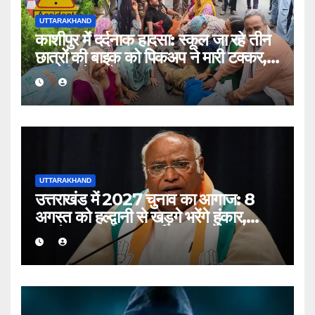
UTTARAKHAND
काशीपुर में दर्दनाक हादसा: स्कूल जा रहे तीन
छात्रों की बाइक को पिकअप ने मारी टक्कर,
एक की मौत, दो घायल
UTTARAKHAND
उत्तराखंड में 2027 चुनाव का आगाज: 8
अगस्त को हल्द्वानी से खड़गे भरेंगे हुंकार,
कांग्रेस का शक्ति प्रदर्शन