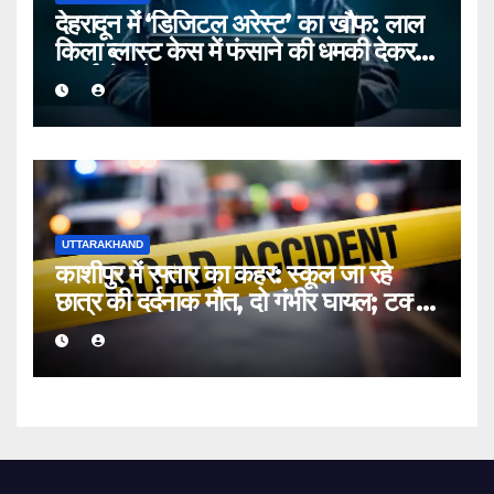
देहरादून में ‘डिजिटल अरेस्ट’ का खौफ: लाल
किला ब्लास्ट केस में फंसाने की धमकी देकर
बुजुर्ग से ठगे ₹13 लाख
UTTARAKHAND
काशीपुर में रफ्तार का कहर: स्कूल जा रहे
छात्र की दर्दनाक मौत, दो गंभीर घायल; टक्कर
मारकर चालक फरार