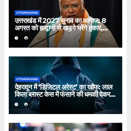
UTTARAKHAND
उत्तराखंड में 2027 चुनाव का आगाज: 8
अगस्त को हल्द्वानी से खड़गे भरेंगे हुंकार,
कांग्रेस का शक्ति प्रदर्शन
UTTARAKHAND
देहरादून में ‘डिजिटल अरेस्ट’ का खौफ: लाल
किला ब्लास्ट केस में फंसाने की धमकी देकर
बुजुर्ग से ठगे ₹13 लाख