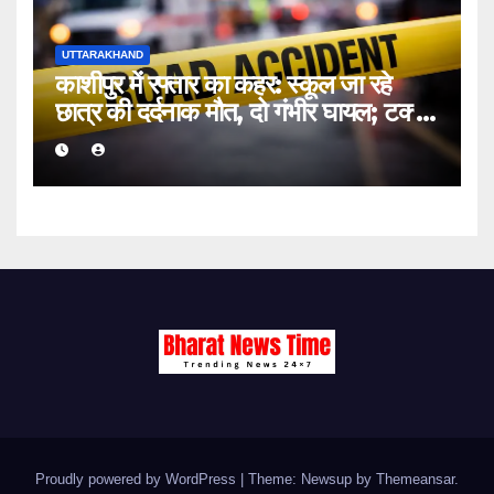
UTTARAKHAND
काशीपुर में रफ्तार का कहर: स्कूल जा रहे
छात्र की दर्दनाक मौत, दो गंभीर घायल; टक्कर
मारकर चालक फरार
Proudly powered by WordPress
|
Theme: Newsup by
Themeansar
.