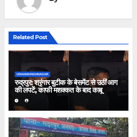
Related Post
UDHAMSINGHNAGAR
रुद्रपुर: श्रृंगार बुटीक के बेसमेंट से उठीं आग
की लपटें, काफी मशक्कत के बाद काबू