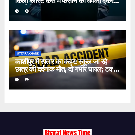
किला ब्लास्ट केस में फंसाने की धमकी देकर
बुजुर्ग से ठगे ₹13 लाख
UTTARAKHAND
काशीपुर में रफ्तार का कहर: स्कूल जा रहे
छात्र की दर्दनाक मौत, दो गंभीर घायल; टक्कर
मारकर चालक फरार