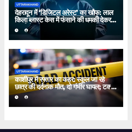
UTTARAKHAND
देहरादून में ‘डिजिटल अरेस्ट’ का खौफ: लाल
किला ब्लास्ट केस में फंसाने की धमकी देकर
बुजुर्ग से ठगे ₹13 लाख
UTTARAKHAND
काशीपुर में रफ्तार का कहर: स्कूल जा रहे
छात्र की दर्दनाक मौत, दो गंभीर घायल; टक्कर
मारकर चालक फरार