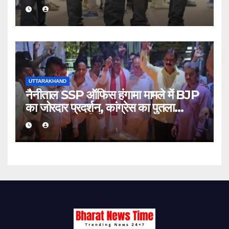
मेले
UTTARAKHAND
नैनीताल SSP ऑफिस हंगामा मामले में BJP
का जोरदार प्रदर्शन, कांग्रेस का पुतला
फूंककर जताया विरोध