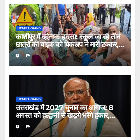
UTTARAKHAND
काशीपुर में दर्दनाक हादसा: स्कूल जा रहे तीन
छात्रों की बाइक को पिकअप ने मारी टक्कर,
एक की मौत, दो घायल
UTTARAKHAND
उत्तराखंड में 2027 चुनाव का आगाज: 8
अगस्त को हल्द्वानी से खड़गे भरेंगे हुंकार,
कांग्रेस का शक्ति प्रदर्शन