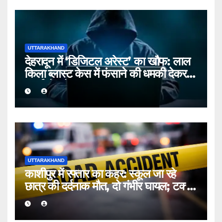
UTTARAKHAND
देहरादून में ‘डिजिटल अरेस्ट’ का खौफ: लाल
किला ब्लास्ट केस में फंसाने की धमकी देकर
बुजुर्ग से ठगे ₹13 लाख
UTTARAKHAND
काशीपुर में रफ्तार का कहर: स्कूल जा रहे
छात्र की दर्दनाक मौत, दो गंभीर घायल; टक्कर
मारकर चालक फरार