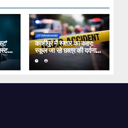
UTTARAKHAND
स्ट’
काशीपुर में रफ्तार का कहर:
स्ट
स्कूल जा रहे छात्र की दर्दनाक
 देकर
मौत, दो गंभीर घायल; टक्कर
मारकर चालक फरार