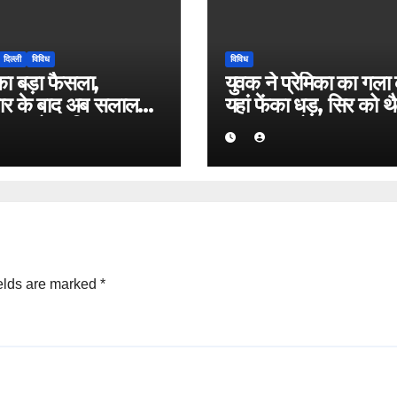
दिल्ली
विविध
विविध
ा बड़ा फैसला,
युवक ने प्रेमिका का गला
ार के बाद अब सलाल
यहां फेंका धड़, सिर को थैल
ंद कर रोका चिनाब का
डालकर डुबोया
elds are marked
*