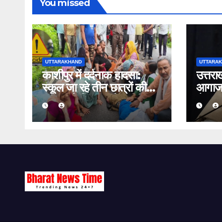
You missed
UTTARAKHAND
UTTARA
काशीपुर में दर्दनाक हादसा:
उत्तरा
स्कूल जा रहे तीन छात्रों की
आगाज: 
बाइक को पिकअप ने मारी
से खड़ग
टक्कर, एक की मौत, दो घायल
का शक्