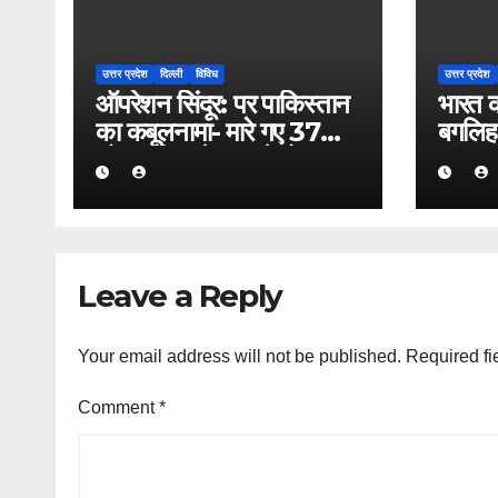
उत्तर प्रदेश
दिल्ली
विविध
उत्तर प्रदेश
ऑपरेशन सिंदूर: पर पाकिस्तान
भारत क
का कबूलनामा- मारे गए 37
बगलिह
लोग, दुनिया के सामने बोला
बांध ब
फिर बड़ा झूठ
पानी
Leave a Reply
Your email address will not be published.
Required fi
Comment
*