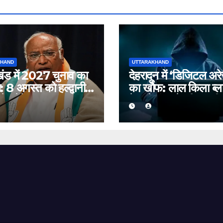
KHAND
UTTARAKHAND
खंड में 2027 चुनाव का
देहरादून में ‘डिजिटल अरे
8 अगस्त को हल्द्वानी
का खौफ: लाल किला ब्ला
े भरेंगे हुंकार, कांग्रेस
केस में फंसाने की धमकी
ति प्रदर्शन
बुजुर्ग से ठगे ₹13 लाख