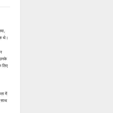
गया,
ीक थे।
सर
 उनके
के लिए
।
ा में
े साथ