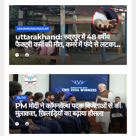
UDHAMSINGHNAGAR
uttarakhand: रुद्रपुर में 48 वर्षीय
फैक्ट्री कर्मी की मौत, कमरे में फंदे से लटका
मिला शव; आत्महत्या या कुछ और? जांच में
जुटी पुलिस
BLOG
PM मोदी ने कॉमनवेल्थ पदक विजेताओं से की
मुलाकात, खिलाड़ियों का बढ़ाया हौसला