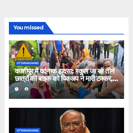
You missed
UTTARAKHAND
काशीपुर में दर्दनाक हादसा: स्कूल जा रहे तीन
छात्रों की बाइक को पिकअप ने मारी टक्कर,
एक की मौत, दो घायल
UTTARAKHAND