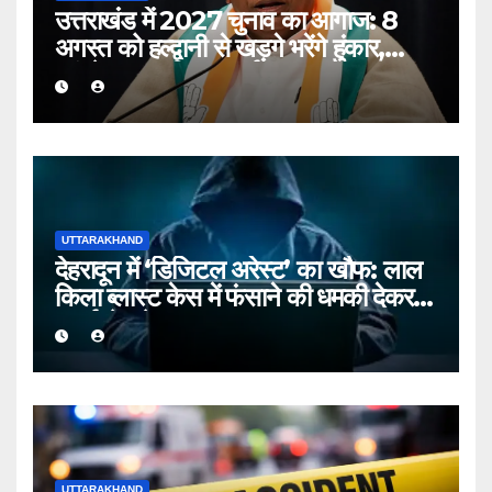
उत्तराखंड में 2027 चुनाव का आगाज: 8
अगस्त को हल्द्वानी से खड़गे भरेंगे हुंकार,
कांग्रेस का शक्ति प्रदर्शन
UTTARAKHAND
देहरादून में ‘डिजिटल अरेस्ट’ का खौफ: लाल
किला ब्लास्ट केस में फंसाने की धमकी देकर
बुजुर्ग से ठगे ₹13 लाख
UTTARAKHAND