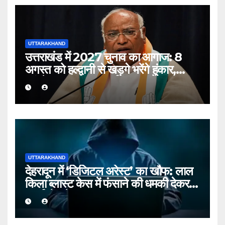
UTTARAKHAND
उत्तराखंड में 2027 चुनाव का आगाज: 8
अगस्त को हल्द्वानी से खड़गे भरेंगे हुंकार,
कांग्रेस का शक्ति प्रदर्शन
UTTARAKHAND
देहरादून में ‘डिजिटल अरेस्ट’ का खौफ: लाल
किला ब्लास्ट केस में फंसाने की धमकी देकर
बुजुर्ग से ठगे ₹13 लाख