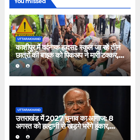
You missed
UTTARAKHAND
काशीपुर में दर्दनाक हादसा: स्कूल जा रहे तीन
छात्रों की बाइक को पिकअप ने मारी टक्कर,
एक की मौत, दो घायल
UTTARAKHAND
उत्तराखंड में 2027 चुनाव का आगाज: 8
अगस्त को हल्द्वानी से खड़गे भरेंगे हुंकार,
कांग्रेस का शक्ति प्रदर्शन