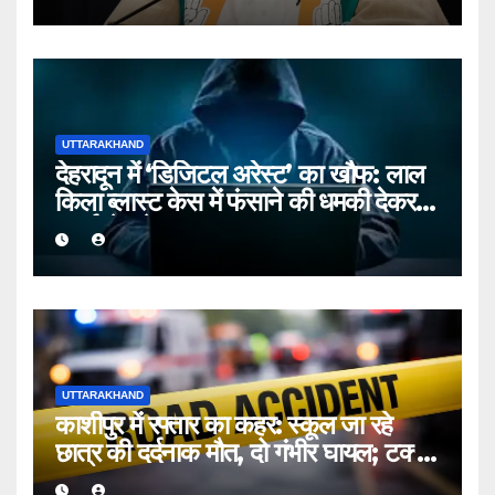
UTTARAKHAND
देहरादून में ‘डिजिटल अरेस्ट’ का खौफ: लाल
किला ब्लास्ट केस में फंसाने की धमकी देकर
बुजुर्ग से ठगे ₹13 लाख
UTTARAKHAND
काशीपुर में रफ्तार का कहर: स्कूल जा रहे
छात्र की दर्दनाक मौत, दो गंभीर घायल; टक्कर
मारकर चालक फरार