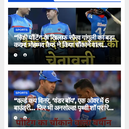
SPORTS
“रिकी पोंटिंग के खिलाफ सौरव गांगुली का बड़ा
कदम! मोहम्मद कैफ ने किया चौंकाने वाला
खुलासा”
SPORTS
“वर्ल्ड कप विनर, ‘वंडर बॉय’, एक ओवर में 6
बाउंड्री… फिर भी अनसोल्ड! पृथ्वी शॉ पर रिकी
पोंटिंग का चौंकाने वाला बयान”