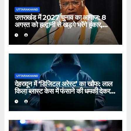
UTTARAKHAND
उत्तराखंड में 2027 चुनाव का आगाज: 8
अगस्त को हल्द्वानी से खड़गे भरेंगे हुंकार,
कांग्रेस का शक्ति प्रदर्शन
UTTARAKHAND
देहरादून में ‘डिजिटल अरेस्ट’ का खौफ: लाल
किला ब्लास्ट केस में फंसाने की धमकी देकर
बुजुर्ग से ठगे ₹13 लाख