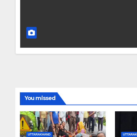
You missed
UTTARAKHAND
UTTARA