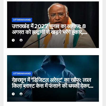
UTTARAKHAND
उत्तराखंड में 2027 चुनाव का आगाज: 8
अगस्त को हल्द्वानी से खड़गे भरेंगे हुंकार,
कांग्रेस का शक्ति प्रदर्शन
UTTARAKHAND
देहरादून में ‘डिजिटल अरेस्ट’ का खौफ: लाल
किला ब्लास्ट केस में फंसाने की धमकी देकर
बुजुर्ग से ठगे ₹13 लाख