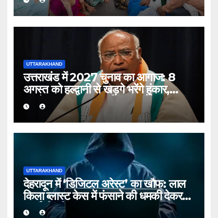
UTTARAKHAND
उत्तराखंड में 2027 चुनाव का आगाज: 8
अगस्त को हल्द्वानी से खड़गे भरेंगे हुंकार,
कांग्रेस का शक्ति प्रदर्शन
UTTARAKHAND
देहरादून में ‘डिजिटल अरेस्ट’ का खौफ: लाल
किला ब्लास्ट केस में फंसाने की धमकी देकर
बुजुर्ग से ठगे ₹13 लाख