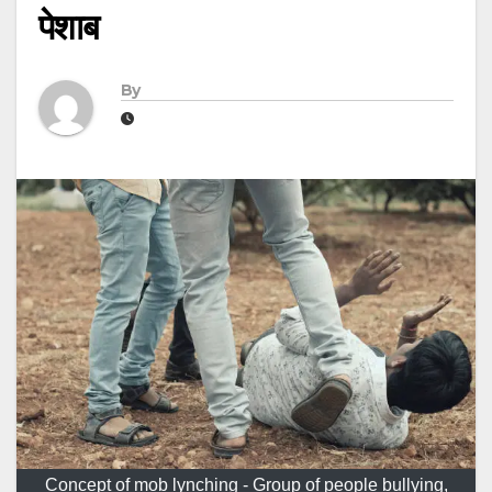
पेशाब
By
Concept of mob lynching - Group of people bullying,