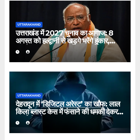
UTTARAKHAND
उत्तराखंड में 2027 चुनाव का आगाज: 8
अगस्त को हल्द्वानी से खड़गे भरेंगे हुंकार,
कांग्रेस का शक्ति प्रदर्शन
UTTARAKHAND
देहरादून में ‘डिजिटल अरेस्ट’ का खौफ: लाल
किला ब्लास्ट केस में फंसाने की धमकी देकर
बुजुर्ग से ठगे ₹13 लाख