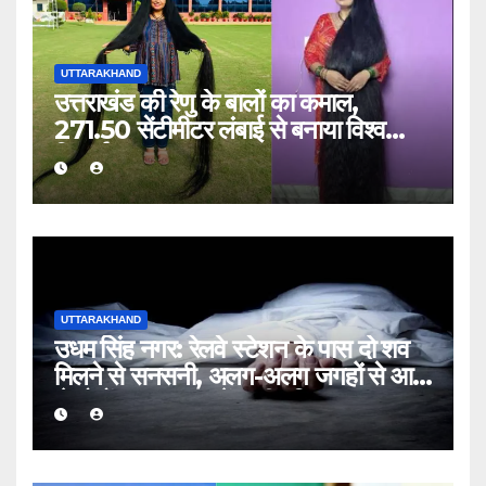
UTTARAKHAND
उत्तराखंड की रेणु के बालों का कमाल,
271.50 सेंटीमीटर लंबाई से बनाया विश्व
रिकॉर्ड
UTTARAKHAND
उधम सिंह नगर: रेलवे स्टेशन के पास दो शव
मिलने से सनसनी, अलग-अलग जगहों से आए
थे दोनों मृतक; जांच में जुटी पुलिस