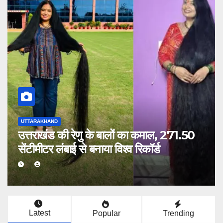
UTTARAKHAND
उधम सिंह नगर: रेलवे स्टेशन के पास दो शव
मिलने से सनसनी, अलग-अलग जगहों से आए थे
दोनों मृतक; जांच में जुटी पुलिस
Latest
Popular
Trending