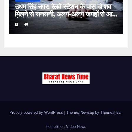
उधम सिंह नगर: रेलवे स्टेशन के पास दो शव
मिलने से सनसनी, अलग-अलग जगहों से आए
थे दोनों मृतक; जांच में जुटी पुलिस
Proudly powered by WordPress
|
Theme: Newsup by
Themeansar
.
Home
Short Video News