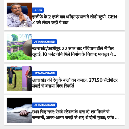
BLOG
इस्तीफे के 2 हफ्ते बाद धर्मेंद्र प्रधान ने तोड़ी चुप्पी, GEN-
Z को लेकर कही ये बात
UTTARAKHAND
उत्तराखंड/काशीपुर: 22 साल बाद गोविषाण टीले में फिर
खुदाई, 10 फीट नीचे मिले निर्माण के निशान; मानसून ने
रोका काम
UTTARAKHAND
उत्तराखंड की रेणु के बालों का कमाल, 271.50 सेंटीमीटर
लंबाई से बनाया विश्व रिकॉर्ड
UTTARAKHAND
उधम सिंह नगर: रेलवे स्टेशन के पास दो शव मिलने से
सनसनी, अलग-अलग जगहों से आए थे दोनों मृतक; जांच में
जुटी पुलिस