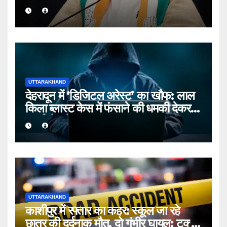
कांग्रेस का शक्ति प्रदर्शन
UTTARAKHAND
देहरादून में ‘डिजिटल अरेस्ट’ का खौफ: लाल
किला ब्लास्ट केस में फंसाने की धमकी देकर
बुजुर्ग से ठगे ₹13 लाख
UTTARAKHAND
काशीपुर में रफ्तार का कहर: स्कूल जा रहे
छात्र की दर्दनाक मौत, दो गंभीर घायल; टक्कर