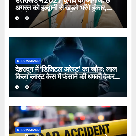
उत्तराखंड में 2027 चुनाव का आगाज: 8
अगस्त को हल्द्वानी से खड़गे भरेंगे हुंकार,
कांग्रेस का शक्ति प्रदर्शन
UTTARAKHAND
देहरादून में ‘डिजिटल अरेस्ट’ का खौफ: लाल
किला ब्लास्ट केस में फंसाने की धमकी देकर
बुजुर्ग से ठगे ₹13 लाख
UTTARAKHAND