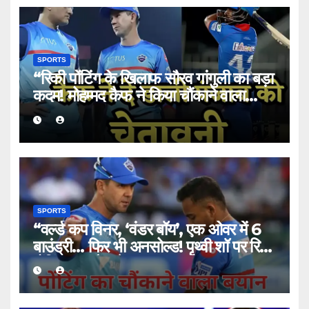
SPORTS
“रिकी पोंटिंग के खिलाफ सौरव गांगुली का बड़ा
कदम! मोहम्मद कैफ ने किया चौंकाने वाला
खुलासा”
SPORTS
“वर्ल्ड कप विनर, ‘वंडर बॉय’, एक ओवर में 6
बाउंड्री… फिर भी अनसोल्ड! पृथ्वी शॉ पर रिकी
पोंटिंग का चौंकाने वाला बयान”