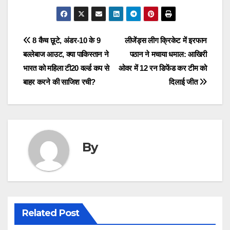
Post
8 कैच छूटे, अंडर-10 के 9
लीजेंड्स लीग क्रिकेट में इरफान
बल्लेबाज आउट, क्या पाकिस्तान ने
पठान ने मचाया धमाल: आखिरी
navigation
भारत को महिला टी20 वर्ल्ड कप से
ओवर में 12 रन डिफेंड कर टीम को
बाहर करने की साजिश रची?
दिलाई जीत
By
Related Post