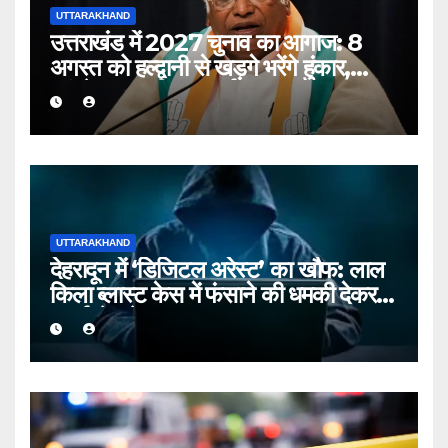
UTTARAKHAND
उत्तराखंड में 2027 चुनाव का आगाज: 8
अगस्त को हल्द्वानी से खड़गे भरेंगे हुंकार,
कांग्रेस का शक्ति प्रदर्शन
UTTARAKHAND
देहरादून में ‘डिजिटल अरेस्ट’ का खौफ: लाल
किला ब्लास्ट केस में फंसाने की धमकी देकर
बुजुर्ग से ठगे ₹13 लाख