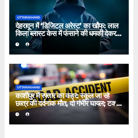
UTTARAKHAND
देहरादून में ‘डिजिटल अरेस्ट’ का खौफ: लाल
किला ब्लास्ट केस में फंसाने की धमकी देकर
बुजुर्ग से ठगे ₹13 लाख
UTTARAKHAND
काशीपुर में रफ्तार का कहर: स्कूल जा रहे
छात्र की दर्दनाक मौत, दो गंभीर घायल; टक्कर
मारकर चालक फरार