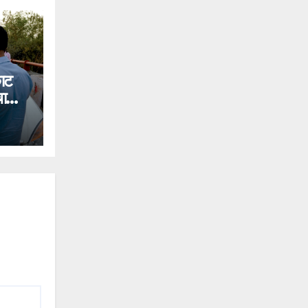
काट
चालान