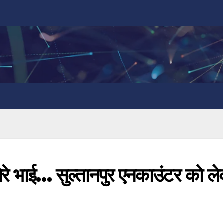
 भाई… सुल्‍तानपुर एनकाउंटर को ल