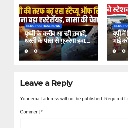
BLOG,POLITICAL NEWS
BLOG,PO
पृथ्वी के करीब आ रही तबाही,
यूपी मे
धरती के पास से गुजरेगा हवाई
भाई को
जहाज के बराबर का एस्टेरॉयड,
क्या खतरनाक होगा?
Leave a Reply
Your email address will not be published.
Required fi
Comment
*