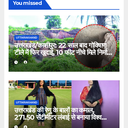
You missed
UTTARAKHAND
उत्तराखंड/काशीपुर: 22 साल बाद गोविषाण
टीले में फिर खुदाई, 10 फीट नीचे मिले निर्माण
के निशान; मानसून ने रोका काम
UTTARAKHAND
उत्तराखंड की रेणु के बालों का कमाल,
271.50 सेंटीमीटर लंबाई से बनाया विश्व
रिकॉर्ड