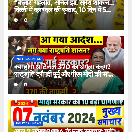
“कैलाश गहलोत, अनिल झा, सुमेश शौकीन…
दिल्ली में दलबदल की रफ्तार, 10 दिन में 5
नेताओं ने जॉइन की नई पार्टी”
POLITICAL NEWS
क्या होगा आर्टिकल 370 का अगला कदम?
राष्ट्रपति द्रौपदी मुर्मू और पीएम मोदी की साझा
रणनीति
POLITICAL NEWS
आज 7 नवंबर 2024 के मुख्य समाचार: बड़ी