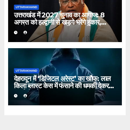
UTTARAKHAND
उत्तराखंड में 2027 चुनाव का आगाज: 8
अगस्त को हल्द्वानी से खड़गे भरेंगे हुंकार,
कांग्रेस का शक्ति प्रदर्शन
UTTARAKHAND
देहरादून में ‘डिजिटल अरेस्ट’ का खौफ: लाल
किला ब्लास्ट केस में फंसाने की धमकी देकर
बुजुर्ग से ठगे ₹13 लाख