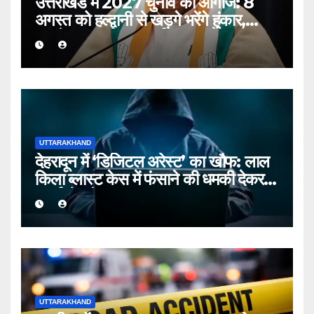
उत्तराखंड में 2027 चुनाव का आगाज: 8
अगस्त को हल्द्वानी से खड़गे भरेंगे हुंकार,
कांग्रेस का शक्ति प्रदर्शन
UTTARAKHAND
देहरादून में ‘डिजिटल अरेस्ट’ का खौफ: लाल
किला ब्लास्ट केस में फंसाने की धमकी देकर
बुजुर्ग से ठगे ₹13 लाख
UTTARAKHAND