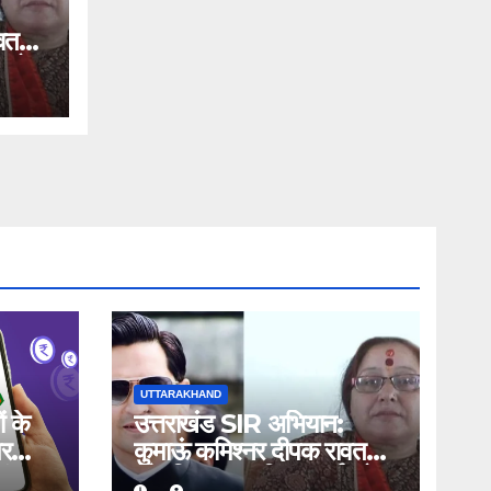
वत
 को
ों
UTTARAKHAND
ं के
उत्तराखंड SIR अभियान:
पर
कुमाऊं कमिश्नर दीपक रावत
ंका,
और विधायक सरिता आर्या को