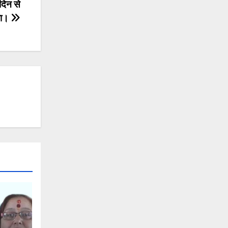
दिन से
का।