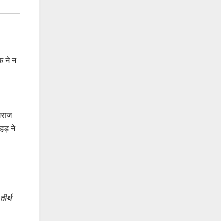
क ने न
नाराज
हड़ ने
तीर्थ