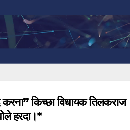
ाद करना” किच्छा विधायक तिलकराज
 बोले हरदा।*