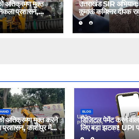
को अतिक्रमण मुक्त
उत्तराखंड SIR अभियान:
निकला प्रशासन,
कुमाऊं कमिश्नर दीपक रा
 में बुलडोजर कार्रवाई से
और विधायक सरिता आर्या
ानदार प्रभावित
भी मिला नोटिस, जानिए क्य
भेजी गई सूचना
KHAND
BLOG
को अतिक्रमण मुक्त करने
डिजिटल पेमेंट करने वालो
प्रशासन, काशीपुर में
लिए बड़ा झटका! UPI 
र कार्रवाई से 56
MDR लागू होने की आश